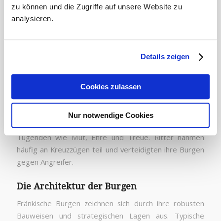
zu können und die Zugriffe auf unsere Website zu
Geschichtsinteressierte. Infotafeln vor Ort erklären
analysieren.
die Geschichte und Bedeutung der Burg.
Das Leben der Ritter
Details zeigen
Ritter spielten eine zentrale Rolle in der
mittelalterlichen Gesellschaft der Fränkischen Schweiz.
Cookies zulassen
Ihr Alltag war geprägt von militärischem Training,
Verwaltungstätigkeiten und der Teilnahme an
Turnieren. Die Ausbildung zum Ritter begann früh und
Nur notwendige Cookies
umfasste neben der Kriegsführung auch ritterliche
Tugenden wie Mut, Ehre und Treue. Ritter nahmen
häufig an Kreuzzügen teil und verteidigten ihre Burgen
gegen Angreifer.
Die Architektur der Burgen
Fränkische Burgen zeichnen sich durch ihre robusten
Bauweisen und strategischen Lagen aus. Typische