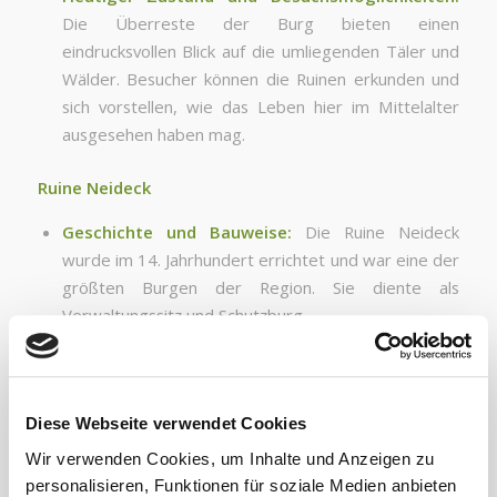
Die Überreste der Burg bieten einen
eindrucksvollen Blick auf die umliegenden Täler und
Wälder. Besucher können die Ruinen erkunden und
sich vorstellen, wie das Leben hier im Mittelalter
ausgesehen haben mag.
Ruine Neideck
Geschichte und Bauweise:
Die Ruine Neideck
wurde im 14. Jahrhundert errichtet und war eine der
größten Burgen der Region. Sie diente als
Verwaltungssitz und Schutzburg.
Bedeutung im Mittelalter:
Die Burg war ein
bedeutendes Zentrum der Macht und Kontrolle im
Wiesenttal.
Diese Webseite verwendet Cookies
Heutiger Zustand und Besuchsmöglichkeiten:
Wir verwenden Cookies, um Inhalte und Anzeigen zu
Die Ruine bietet spektakuläre Ausblicke und ist ein
personalisieren, Funktionen für soziale Medien anbieten
beliebtes Ziel für Wanderer und