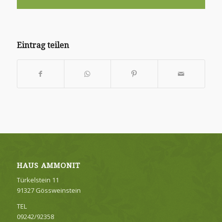
Eintrag teilen
HAUS AMMONIT
Türkelstein 11
91327 Gössweinstein
TEL
09242/92358